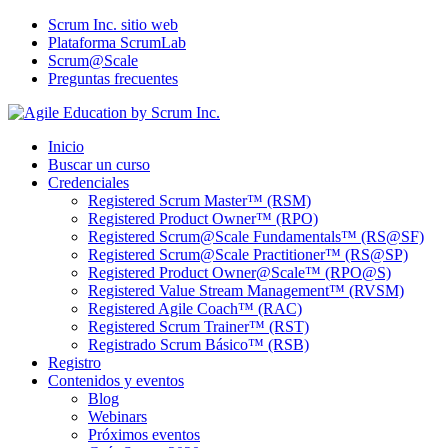
Scrum Inc. sitio web
Plataforma ScrumLab
Scrum@Scale
Preguntas frecuentes
Inicio
Buscar un curso
Credenciales
Registered Scrum Master™ (RSM)
Registered Product Owner™ (RPO)
Registered Scrum@Scale Fundamentals™ (RS@SF)
Registered Scrum@Scale Practitioner™ (RS@SP)
Registered Product Owner@Scale™ (RPO@S)
Registered Value Stream Management™ (RVSM)
Registered Agile Coach™ (RAC)
Registered Scrum Trainer™ (RST)
Registrado Scrum Básico™ (RSB)
Registro
Contenidos y eventos
Blog
Webinars
Próximos eventos