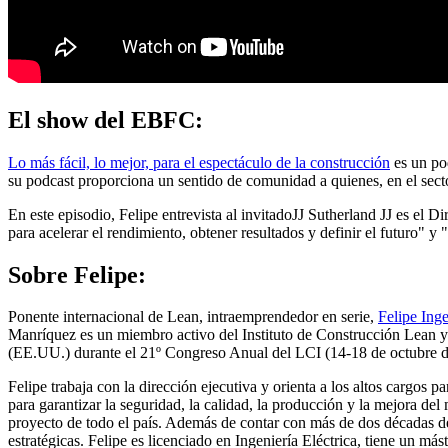
El show del EBFC:
Lo más fácil, lo mejor, para el espectáculo de la construcción
es un po
su podcast proporciona un sentido de comunidad a quienes, en el secto
En este episodio, Felipe entrevista al invitado
JJ Sutherland JJ es el D
para acelerar el rendimiento, obtener resultados y definir el futuro" y "
Sobre Felipe:
Ponente internacional de Lean, intraemprendedor en serie,
Felipe Ing
Manríquez es un miembro activo del Instituto de Construcción Lean y e
(EE.UU.) durante el 21º Congreso Anual del LCI (14-18 de octubre de 2
Felipe trabaja con la dirección ejecutiva y orienta a los altos cargos 
para garantizar la seguridad, la calidad, la producción y la mejora de
proyecto de todo el país. Además de contar con más de dos décadas de
estratégicas. Felipe es licenciado en Ingeniería Eléctrica, tiene un má