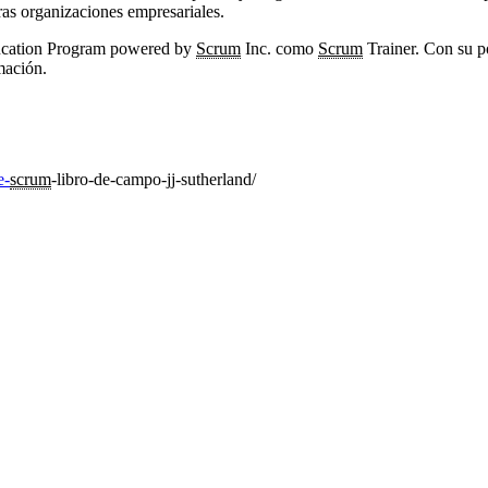
tras organizaciones empresariales.
Education Program powered by
Scrum
Inc. como
Scrum
Trainer. Con su p
mación.
e-
scrum
-libro-de-campo-jj-sutherland/