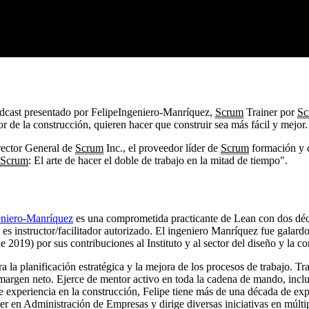
dcast presentado por Felipe
Ingeniero-Manríquez
,
Scrum
Trainer por
Sc
r de la construcción, quieren hacer que construir sea más fácil y mejor
irector General de
Scrum
Inc., el proveedor líder de
Scrum
formación y c
Scrum
: El arte de hacer el doble de trabajo en la mitad de tiempo".
eniero-Manríquez
es una comprometida practicante de Lean con dos décad
s instructor/facilitador autorizado. El ingeniero Manríquez fue galard
019) por sus contribuciones al Instituto y al sector del diseño y la co
para la planificación estratégica y la mejora de los procesos de trabajo. 
l margen neto. Ejerce de mentor activo en toda la cadena de mando, inclu
 experiencia en la construcción, Felipe tiene más de una década de exp
ster en Administración de Empresas y dirige diversas iniciativas en múlt