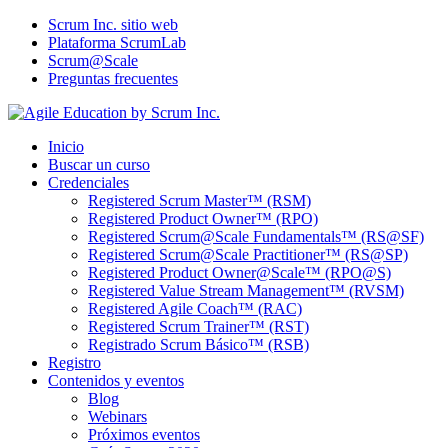
Scrum Inc. sitio web
Plataforma ScrumLab
Scrum@Scale
Preguntas frecuentes
Inicio
Buscar un curso
Credenciales
Registered Scrum Master™ (RSM)
Registered Product Owner™ (RPO)
Registered Scrum@Scale Fundamentals™ (RS@SF)
Registered Scrum@Scale Practitioner™ (RS@SP)
Registered Product Owner@Scale™ (RPO@S)
Registered Value Stream Management™ (RVSM)
Registered Agile Coach™ (RAC)
Registered Scrum Trainer™ (RST)
Registrado Scrum Básico™ (RSB)
Registro
Contenidos y eventos
Blog
Webinars
Próximos eventos