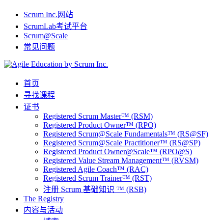
Scrum Inc.网站
ScrumLab考试平台
Scrum@Scale
常见问题
首页
寻找课程
证书
Registered Scrum Master™ (RSM)
Registered Product Owner™ (RPO)
Registered Scrum@Scale Fundamentals™ (RS@SF)
Registered Scrum@Scale Practitioner™ (RS@SP)
Registered Product Owner@Scale™ (RPO@S)
Registered Value Stream Management™ (RVSM)
Registered Agile Coach™ (RAC)
Registered Scrum Trainer™ (RST)
注册 Scrum 基础知识 ™ (RSB)
The Registry
内容与活动